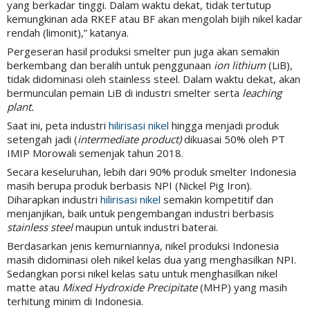
yang berkadar tinggi. Dalam waktu dekat, tidak tertutup
kemungkinan ada RKEF atau BF akan mengolah bijih nikel kadar
rendah (limonit),” katanya.
Pergeseran hasil produksi smelter pun juga akan semakin
berkembang dan beralih untuk penggunaan
ion lithium
(LiB),
tidak didominasi oleh stainless steel. Dalam waktu dekat, akan
bermunculan pemain LiB di industri smelter serta
leaching
plant.
Saat ini, peta industri
hilirisasi nikel
hingga menjadi produk
setengah jadi (
intermediate product)
dikuasai 50% oleh PT
IMIP Morowali semenjak tahun 2018.
Secara keseluruhan, lebih dari 90% produk smelter Indonesia
masih berupa produk berbasis NPI (Nickel Pig Iron).
Diharapkan industri
hilirisasi nikel
semakin kompetitif dan
menjanjikan, baik untuk pengembangan industri berbasis
stainless steel
maupun untuk industri baterai.
Berdasarkan jenis kemurniannya, nikel produksi Indonesia
masih didominasi oleh nikel kelas dua yang menghasilkan NPI.
Sedangkan porsi nikel kelas satu untuk menghasilkan nikel
matte atau
Mixed Hydroxide Precipitate
(MHP) yang masih
terhitung minim di Indonesia.