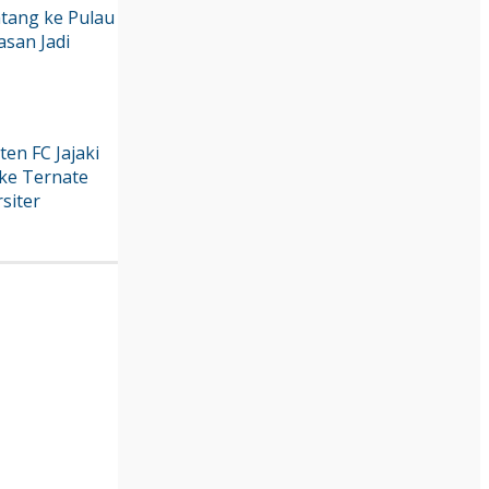
tang ke Pulau
asan Jadi
en FC Jajaki
ke Ternate
siter