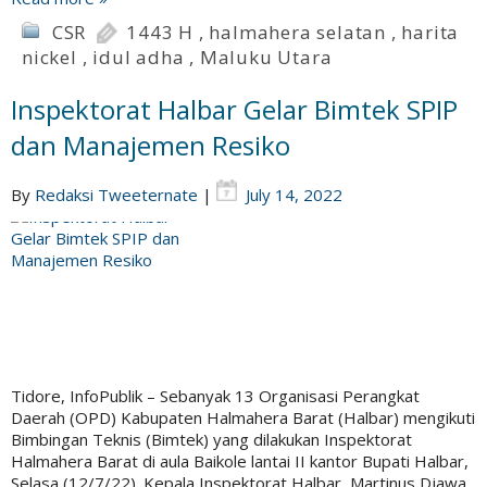
CSR
1443 H
,
halmahera selatan
,
harita
nickel
,
idul adha
,
Maluku Utara
Inspektorat Halbar Gelar Bimtek SPIP
dan Manajemen Resiko
By
Redaksi Tweeternate
|
July 14, 2022
Tidore, InfoPublik – Sebanyak 13 Organisasi Perangkat
Daerah (OPD) Kabupaten Halmahera Barat (Halbar) mengikuti
Bimbingan Teknis (Bimtek) yang dilakukan Inspektorat
Halmahera Barat di aula Baikole lantai II kantor Bupati Halbar,
Selasa (12/7/22). Kepala Inspektorat Halbar, Martinus Djawa