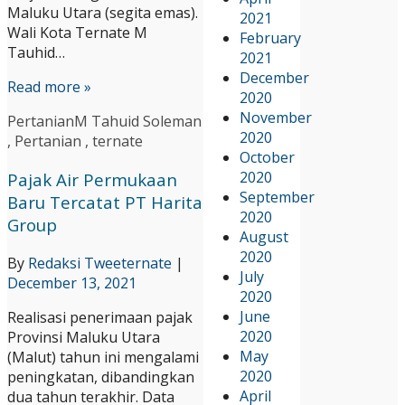
Maluku Utara (segita emas).
2021
Wali Kota Ternate M
February
Tauhid…
2021
December
Read more »
2020
November
Pertanian
M Tahuid Soleman
2020
,
Pertanian
,
ternate
October
2020
Pajak Air Permukaan
September
Baru Tercatat PT Harita
2020
Group
August
2020
By
Redaksi Tweeternate
|
July
December 13, 2021
2020
June
Realisasi penerimaan pajak
2020
Provinsi Maluku Utara
May
(Malut) tahun ini mengalami
2020
peningkatan, dibandingkan
April
dua tahun terakhir. Data