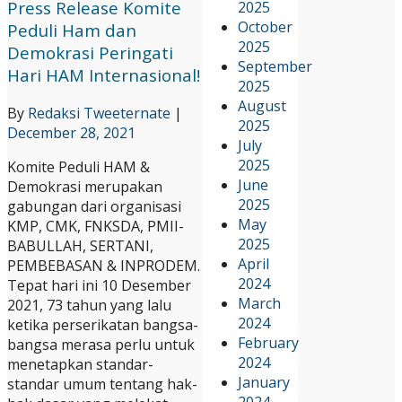
Press Release Komite
2025
October
Peduli Ham dan
2025
Demokrasi Peringati
September
Hari HAM Internasional!
2025
August
By
Redaksi Tweeternate
|
2025
December 28, 2021
July
2025
Komite Peduli HAM &
June
Demokrasi merupakan
2025
gabungan dari organisasi
May
KMP, CMK, FNKSDA, PMII-
2025
BABULLAH, SERTANI,
April
PEMBEBASAN & INPRODEM.
2024
Tepat hari ini 10 Desember
March
2021, 73 tahun yang lalu
2024
ketika perserikatan bangsa-
February
bangsa merasa perlu untuk
2024
menetapkan standar-
January
standar umum tentang hak-
2024