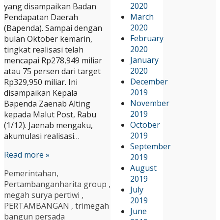
2020
yang disampaikan Badan
March
Pendapatan Daerah
2020
(Bapenda). Sampai dengan
February
bulan Oktober kemarin,
2020
tingkat realisasi telah
January
mencapai Rp278,949 miliar
2020
atau 75 persen dari target
December
Rp329,950 miliar. Ini
2019
disampaikan Kepala
November
Bapenda Zaenab Alting
2019
kepada Malut Post, Rabu
October
(1/12). Jaenab mengaku,
2019
akumulasi realisasi…
September
Read more »
2019
August
Pemerintahan
,
2019
Pertambangan
harita group
,
July
megah surya pertiwi
,
2019
PERTAMBANGAN
,
trimegah
June
bangun persada