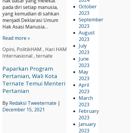
hak dasar yang melekat
October
pada diri setiap manusia,
2023
yang kemudian di sahkan
September
menjadi Deklarasi Umum
2023
Hak Asasi Manusia…
August
Read more »
2023
July
Opini
,
Politik
HAM
,
Hari HAM
2023
Internasional
,
ternate
June
2023
Paparkan Program
May
Pertanian, Wali Kota
2023
Ternate Temui Menteri
April
Pertanian
2023
March
By
Redaksi Tweeternate
|
2023
December 15, 2021
February
2023
January
2023