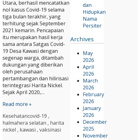
Utara, berhasil mencatatkan
dan
nol kasus Covid-19 selama
Hidupkan
tiga bulan terakhir, yang
Nama
terhitung sejak September
Persiter
2021 kemarin. Pencapaian
itu merupakan hasil kerja
Archives
sama antara Satgas Covid-
19 Desa Kawasi dengan
May
segenap warga, ditambah
2026
dukungan yang diberikan
April
oleh perusahaan
2026
pertambangan dan hilirisasi
March
terintegrasi Harita Nickel.
2026
Sejak April 2020,…
February
2026
Read more »
January
2026
Kesehatan
covid-19
,
December
halmahera selatan
,
harita
2025
nickel
,
kawasi
,
vaksinasi
November