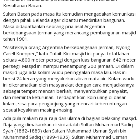
Kesultanan Bacan.
Sultan Bacan pada masa itu kemudian mengadakan komunikasi
dengan pihak Belanda agar dibantu mendirikan bangunan.
Maka didapatkanlah seorang pria asal Argentina
berkebangsaan Jerman yang merancang pembangunan masjid
tahun 1901.
“Arsiteknya orang Argentina berkebangsaan Jerman, Nyong
Carell Knepper,” kata Tufail. Kini masjid ini punya total lahan
seluas 4.800 meter persegi dengan luas bangunan 642 meter
persegi. Masjid ini mampu menampung 200 jemaah. Di dalam
masjid juga ada kolam wudu peninggalan masa lalu. Bak ini
berisi 24 keran yang menyalurkan aliran mata air. Kolam wudu
ini dikeramatkan oleh masyarakat dengan cara menjadikannya
sebagai tempat mencari berkah, menyembuhkan penyakit,
dan meminta keturunan. Terdapat koin-koin uang di dasar
kolam, sisa para pengunjung yang mencari keberuntungan
sesuai keyakinan masing-masing.
Ada pula makam raja-raja dan ulama di bagian belakang masjid.
Raja yang dimakamkan di sini adalah Sultan Muhammad Sadiq
Syah (1862-1889) dan Sultan Muhammad Usman Syah bin
Muhammad Sadiq (1899-1935). Sultan Muhammad Usman