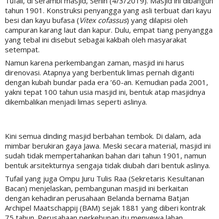
Tufail, di serambi masjid, Senin (4/3/2019). Masjid ini dibangun
tahun 1901. Konstruksi penyangga yang asli terbuat dari kayu
besi dan kayu bufasa (
Vitex cofassus
) yang dilapisi oleh
campuran karang laut dan kapur. Dulu, empat tiang penyangga
yang tebal ini disebut sebagai kakbah oleh masyarakat
setempat.
Namun karena perkembangan zaman, masjid ini harus
direnovasi. Atapnya yang berbentuk limas pernah diganti
dengan kubah bundar pada era ’60-an. Kemudian pada 2001,
yakni tepat 100 tahun usia masjid ini, bentuk atap masjidnya
dikembalikan menjadi limas seperti aslinya.
Kini semua dinding masjid berbahan tembok. Di dalam, ada
mimbar berukiran gaya Jawa. Meski secara material, masjid ini
sudah tidak mempertahankan bahan dari tahun 1901, namun
bentuk arsitekturnya sengaja tidak diubah dari bentuk aslinya.
Tufail yang juga Ompu Juru Tulis Raa (Sekretaris Kesultanan
Bacan) menjelaskan, pembangunan masjid ini berkaitan
dengan kehadiran perusahaan Belanda bernama Batjan
Archipel Maatschappij (BAM) sejak 1881 yang diberi kontrak
75 tahun. Perusahaan perkebunan itu menyewa lahan