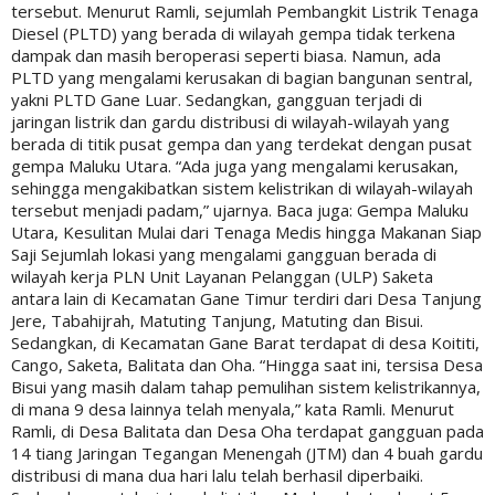
tersebut. Menurut Ramli, sejumlah Pembangkit Listrik Tenaga
Diesel (PLTD) yang berada di wilayah gempa tidak terkena
dampak dan masih beroperasi seperti biasa. Namun, ada
PLTD yang mengalami kerusakan di bagian bangunan sentral,
yakni PLTD Gane Luar. Sedangkan, gangguan terjadi di
jaringan listrik dan gardu distribusi di wilayah-wilayah yang
berada di titik pusat gempa dan yang terdekat dengan pusat
gempa Maluku Utara. “Ada juga yang mengalami kerusakan,
sehingga mengakibatkan sistem kelistrikan di wilayah-wilayah
tersebut menjadi padam,” ujarnya. Baca juga: Gempa Maluku
Utara, Kesulitan Mulai dari Tenaga Medis hingga Makanan Siap
Saji Sejumlah lokasi yang mengalami gangguan berada di
wilayah kerja PLN Unit Layanan Pelanggan (ULP) Saketa
antara lain di Kecamatan Gane Timur terdiri dari Desa Tanjung
Jere, Tabahijrah, Matuting Tanjung, Matuting dan Bisui.
Sedangkan, di Kecamatan Gane Barat terdapat di desa Koititi,
Cango, Saketa, Balitata dan Oha. “Hingga saat ini, tersisa Desa
Bisui yang masih dalam tahap pemulihan sistem kelistrikannya,
di mana 9 desa lainnya telah menyala,” kata Ramli. Menurut
Ramli, di Desa Balitata dan Desa Oha terdapat gangguan pada
14 tiang Jaringan Tegangan Menengah (JTM) dan 4 buah gardu
distribusi di mana dua hari lalu telah berhasil diperbaiki.