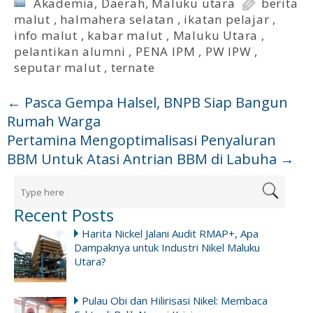
Akademia
,
Daerah
,
Maluku utara
berita
malut
,
halmahera selatan
,
ikatan pelajar
,
info malut
,
kabar malut
,
Maluku Utara
,
pelantikan alumni
,
PENA IPM
,
PW IPW
,
seputar malut
,
ternate
←
Pasca Gempa Halsel, BNPB Siap Bangun
Rumah Warga
Pertamina Mengoptimalisasi Penyaluran
BBM Untuk Atasi Antrian BBM di Labuha
→
Recent Posts
Harita Nickel Jalani Audit RMAP+, Apa
Dampaknya untuk Industri Nikel Maluku
Utara?
Pulau Obi dan Hilirisasi Nikel: Membaca