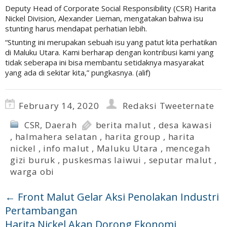
Deputy Head of Corporate Social Responsibility (CSR) Harita
Nickel Division, Alexander Lieman, mengatakan bahwa isu
stunting harus mendapat perhatian lebih.
“Stunting ini merupakan sebuah isu yang patut kita perhatikan
di Maluku Utara. Kami berharap dengan kontribusi kami yang
tidak seberapa ini bisa membantu setidaknya masyarakat
yang ada di sekitar kita,” pungkasnya. (alif)
February 14, 2020
Redaksi Tweeternate
CSR
,
Daerah
berita malut
,
desa kawasi
,
halmahera selatan
,
harita group
,
harita
nickel
,
info malut
,
Maluku Utara
,
mencegah
gizi buruk
,
puskesmas laiwui
,
seputar malut
,
warga obi
←
Front Malut Gelar Aksi Penolakan Industri
Pertambangan
Harita Nickel Akan Dorong Ekonomi