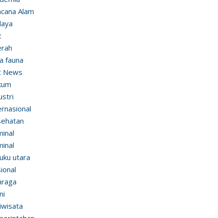
cana Alam
daya
R
erah
ra fauna
t News
kum
ustri
ernasional
sehatan
minal
minal
uku utara
ional
hraga
ni
iwisata
erintahan