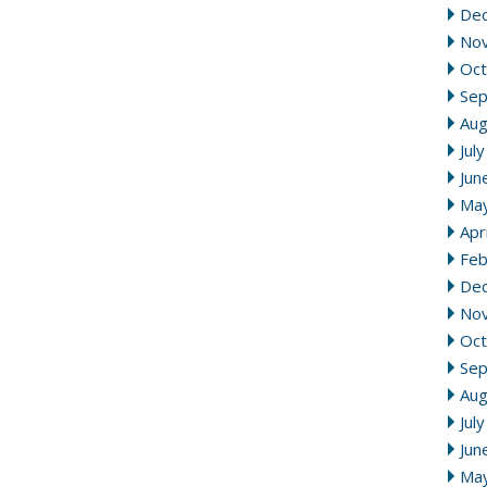
De
No
Oct
Se
Aug
Jul
Jun
Ma
Apr
Feb
De
No
Oct
Se
Aug
Jul
Jun
Ma