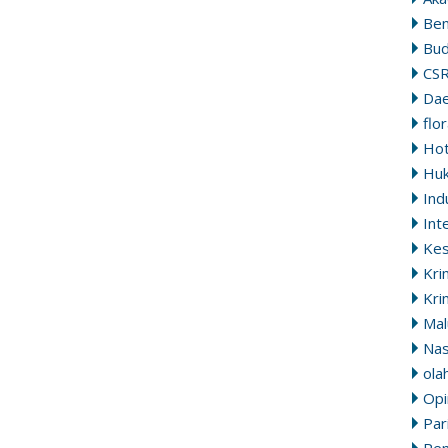
Ben
Bu
CS
Da
flo
Ho
Hu
Ind
Int
Ke
Kri
Kri
Mal
Nas
ola
Opi
Par
Pem