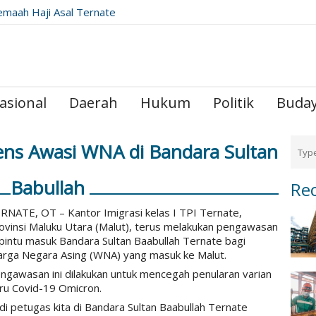
emaah Haji Asal Ternate
ribadah di Raudhah
asional
Daerah
Hukum
Politik
Buda
tens Awasi WNA di Bandara Sultan
Babullah
Re
RNATE, OT – Kantor Imigrasi kelas I TPI Ternate,
ovinsi Maluku Utara (Malut), terus melakukan pengawasan
 pintu masuk Bandara Sultan Baabullah Ternate bagi
rga Negara Asing (WNA) yang masuk ke Malut.
ngawasan ini dilakukan untuk mencegah penularan varian
ru Covid-19 Omicron.
adi petugas kita di Bandara Sultan Baabullah Ternate