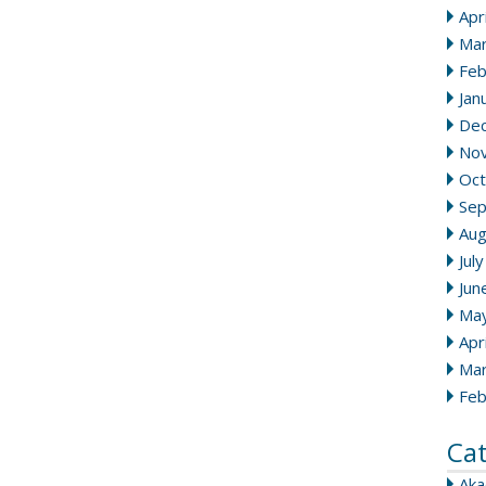
Apr
Mar
Feb
Jan
De
No
Oct
Se
Aug
Jul
Jun
Ma
Apr
Mar
Feb
Ca
Ak