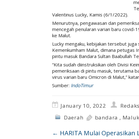
me
Te
Valentinus Lucky, Kamis (6/1/2022).
Menurutnya, pengawasan dan pemeriksaan
mencegah penularan varian baru covid-
ke Malut.
Lucky mengaku, kebijakan tersebut juga s
Kemenkumham Malut, dimana petugas Imi
pintu masuk Bandara Sultan Baabullah Te
“Kita sudah diinstruksikan oleh Divisi K
pemeriksaan di pintu masuk, terutama b
virus varian baru Omicron di Malut,” kata
Sumber:
IndoTimur
January 10, 2022
Redaks
Daerah
bandara
,
Maluk
←
HARITA Mulai Operasikan L