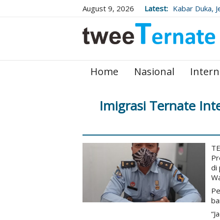
August 9, 2026
Latest:
Kabar Duka, J
Wafat Usai Be
Home
Nasional
Intern
Imigrasi Ternate In
TE
Pr
di
Wa
Pe
ba
“J