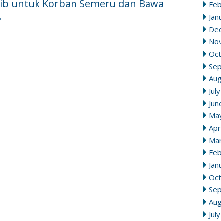
ib untuk Korban Semeru dan Bawa
Feb
→
Jan
De
No
Oct
Se
Aug
Jul
Jun
Ma
Apr
Mar
Feb
Jan
Oct
Se
Aug
Jul