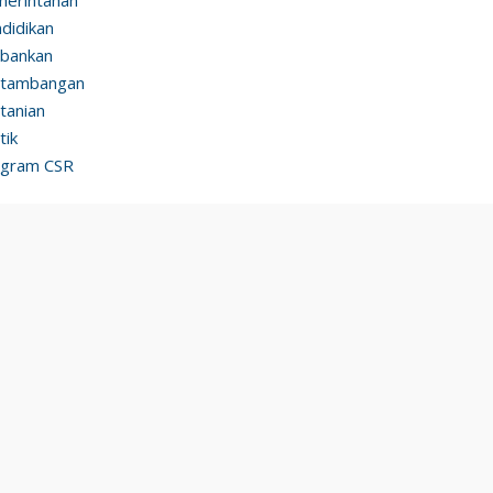
didikan
bankan
rtambangan
tanian
tik
ogram CSR