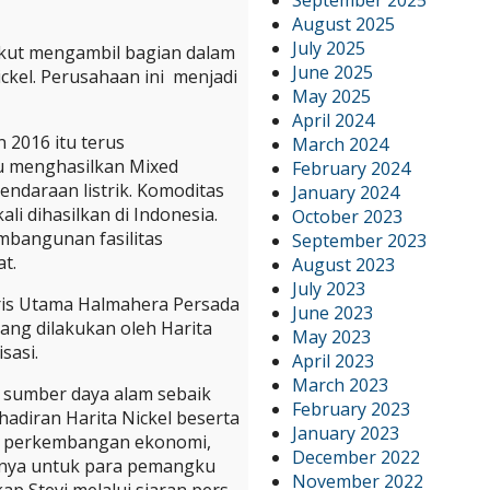
August 2025
July 2025
ikut mengambil bagian dalam
June 2025
kel. Perusahaan ini menjadi
May 2025
April 2024
 2016 itu terus
March 2024
 menghasilkan Mixed
February 2024
endaraan listrik. Komoditas
January 2024
i dihasilkan di Indonesia.
October 2023
embangunan fasilitas
September 2023
t.
August 2023
July 2023
aris Utama Halmahera Persada
June 2023
ang dilakukan oleh Harita
May 2023
sasi.
April 2023
March 2023
n sumber daya alam sebaik
February 2023
adiran Harita Nickel beserta
January 2023
gi perkembangan ekonomi,
December 2022
innya untuk para pemangku
November 2022
ap Stevi melalui siaran pers