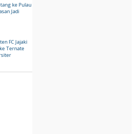
tang ke Pulau
asan Jadi
en FC Jajaki
ke Ternate
siter