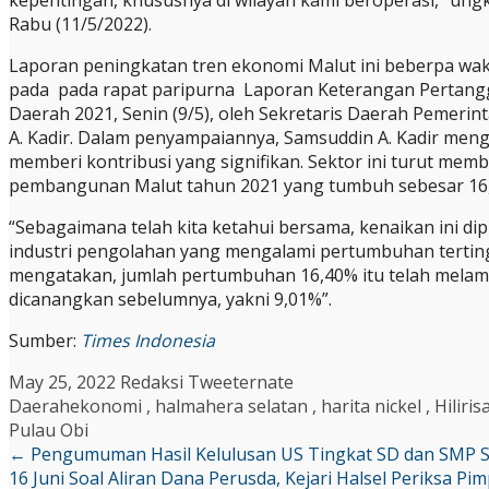
Rabu (11/5/2022).
Laporan peningkatan tren ekonomi Malut ini beberpa wak
pada pada rapat paripurna Laporan Keterangan Pertang
Daerah 2021, Senin (9/5), oleh Sekretaris Daerah Pemerin
A. Kadir. Dalam penyampaiannya, Samsuddin A. Kadir menga
memberi kontribusi yang signifikan. Sektor ini turut memb
pembangunan Malut tahun 2021 yang tumbuh sebesar 16,
“Sebagaimana telah kita ketahui bersama, kenaikan ini di
industri pengolahan yang mengalami pertumbuhan tertingg
mengatakan, jumlah pertumbuhan 16,40% itu telah melamp
dicanangkan sebelumnya, yakni 9,01%”.
Sumber:
Times Indonesia
May 25, 2022
Redaksi Tweeternate
Daerah
ekonomi
,
halmahera selatan
,
harita nickel
,
Hiliris
Pulau Obi
←
Pengumuman Hasil Kelulusan US Tingkat SD dan SMP S
16 Juni
Soal Aliran Dana Perusda, Kejari Halsel Periksa P