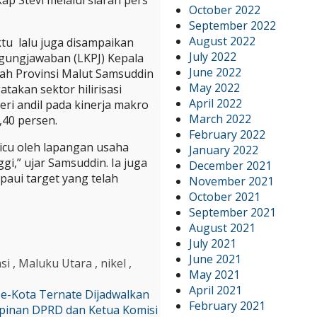
October 2022
September 2022
August 2022
tu lalu juga disampaikan
July 2022
gungjawaban (LKPJ) Kepala
June 2022
tah Provinsi Malut Samsuddin
May 2022
takan sektor hilirisasi
April 2022
eri andil pada kinerja makro
March 2022
40 persen.
February 2022
picu oleh lapangan usaha
January 2022
i,” ujar Samsuddin. Ia juga
December 2021
aui target yang telah
November 2021
October 2021
September 2021
August 2021
July 2021
June 2021
asi
,
Maluku Utara
,
nikel
,
May 2021
April 2021
e-Kota Ternate Dijadwalkan
February 2021
impinan DPRD dan Ketua Komisi