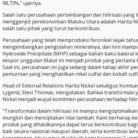
98,73%,” ujarnya.
Salah satu perusahaan pertambangan dan hilirisasi yang 
menggenjot perekonomian Maluku Utara adalah Harita Nic
salah satu pihak yang turut berkontribusi.
Perusahaan yang telah memproduksi feronikel sejak tahun
mengembangkan pengolahan mineralnya, dan kini mampu
Hydroxide Precipitate (MHP) sebagai bahan baku baterai k
ekspor unggulan Malut ini menjadi produk yang pertama kal
Saat ini, perusahaan ini juga sedang dalam tahap akhir p
pemurnian yang menghasilkan nikel sulfat dan kobalt sulfa
Head of External Relations Harita Nickel sekaligus Komis
Lygend, Stevi Thomas, mengatakan. Bahwa transformasi y
Nickel menjadi wujud komitmen perusahaan terhadap hiliri
“Transformasi dalam hilirisasi ini mampu mengoptimalka
mungkin dan menciptakan nilai tambah. Kami berharap keh
produk yang dihasilkannya dapat terus berkontribusi ba
baik secara nasional maupun daerah, serta kontribusi la
kepentingan, khususnya di wilayah kami beroperasi,” ungk