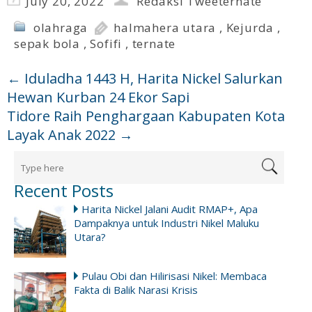
July 20, 2022
Redaksi Tweeternate
olahraga
halmahera utara
,
Kejurda
,
sepak bola
,
Sofifi
,
ternate
←
Iduladha 1443 H, Harita Nickel Salurkan
Hewan Kurban 24 Ekor Sapi
Tidore Raih Penghargaan Kabupaten Kota
Layak Anak 2022
→
Recent Posts
Harita Nickel Jalani Audit RMAP+, Apa
Dampaknya untuk Industri Nikel Maluku
Utara?
Pulau Obi dan Hilirisasi Nikel: Membaca
Fakta di Balik Narasi Krisis