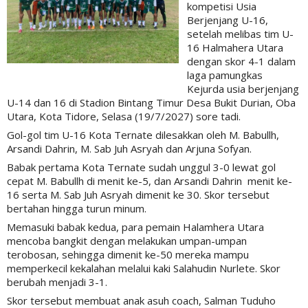
kompetisi Usia
Berjenjang U-16,
setelah melibas tim U-
16 Halmahera Utara
dengan skor 4-1 dalam
laga pamungkas
Kejurda usia berjenjang
U-14 dan 16 di Stadion Bintang Timur Desa Bukit Durian, Oba
Utara, Kota Tidore, Selasa (19/7/2027) sore tadi.
Gol-gol tim U-16 Kota Ternate dilesakkan oleh M. Babullh,
Arsandi Dahrin, M. Sab Juh Asryah dan Arjuna Sofyan.
Babak pertama Kota Ternate sudah unggul 3-0 lewat gol
cepat M. Babullh di menit ke-5, dan Arsandi Dahrin menit ke-
16 serta M. Sab Juh Asryah dimenit ke 30. Skor tersebut
bertahan hingga turun minum.
Memasuki babak kedua, para pemain Halamhera Utara
mencoba bangkit dengan melakukan umpan-umpan
terobosan, sehingga dimenit ke-50 mereka mampu
memperkecil kekalahan melalui kaki Salahudin Nurlete. Skor
berubah menjadi 3-1.
Skor tersebut membuat anak asuh coach, Salman Tuduho