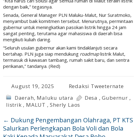
“Kita harus cari solusi agar semua rumah di Malut teraliri listrik
dengan baik,” tegasnya.
Senada, General Manager PLN Maluku-Malut, Nur Suratmoko,
menyambut baik komitmen tersebut. Menurutnya, permintaan
gubernur untuk meningkatkan pasokan listrik hingga 24 jam
sangat penting, terutama agar mahasiswa di daerah bisa
mengikuti kuliah daring.
“Seluruh usulan gubernur akan kami tindaklanjuti secara
bertahap. PLN juga siap mendukung
roadmap
listrik Malut,
termasuk di kawasan tambang, rumah sakit baru, dan sentra
perikanan,” tandanya. (Red)
August 19, 2025
Redaksi Tweeternate
Daerah
,
Maluku utara
Desa
,
Gubernur
,
listrik
,
MALUT
,
Sherly Laos
←
Dukung Pengembangan Olahraga, PT KTS
Salurkan Perlengkapan Bola Voli dan Bola
Kaki Kepada Masyarakat Desa Bobo