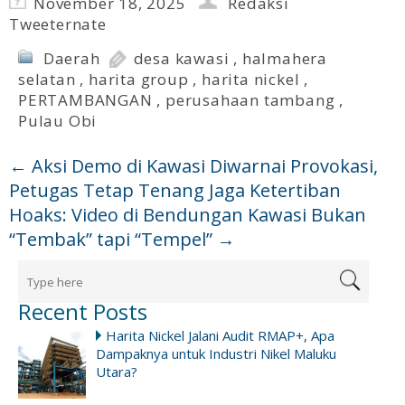
November 18, 2025
Redaksi
Tweeternate
Daerah
desa kawasi
,
halmahera
selatan
,
harita group
,
harita nickel
,
PERTAMBANGAN
,
perusahaan tambang
,
Pulau Obi
←
Aksi Demo di Kawasi Diwarnai Provokasi,
Petugas Tetap Tenang Jaga Ketertiban
Hoaks: Video di Bendungan Kawasi Bukan
“Tembak” tapi “Tempel”
→
Recent Posts
Harita Nickel Jalani Audit RMAP+, Apa
Dampaknya untuk Industri Nikel Maluku
Utara?