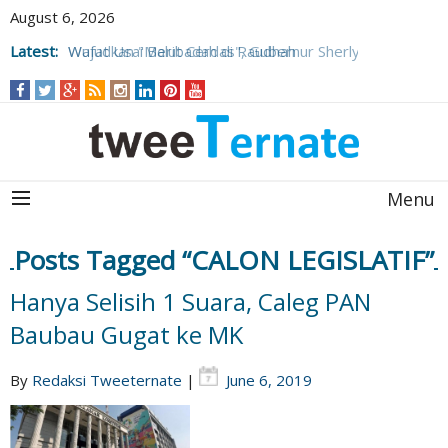
August 6, 2026
Kabar Duka, Jemaah Haji Asal Ternate
Latest:
Wafat Usai Beribadah di Raudhah
Wujudkan "Malut Cerdas", Gubernur Sherly
Tjoanda Luncurkan Rangkaian Inovasi
Pengembangan SDM
Menu
Posts Tagged “CALON LEGISLATIF”
Hanya Selisih 1 Suara, Caleg PAN
Baubau Gugat ke MK
By
Redaksi Tweeternate
|
June 6, 2019