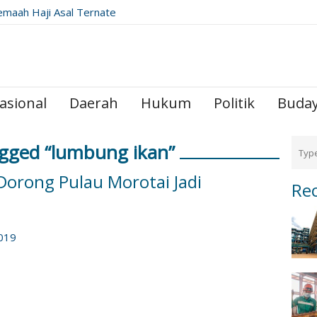
ribadah di Raudhah
ut Cerdas", Gubernur Sherly
rkan Rangkaian Inovasi
an SDM
asional
Daerah
Hukum
Politik
Buda
gged “lumbung ikan”
orong Pulau Morotai Jadi
Re
2019