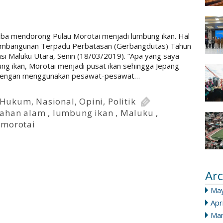
ba mendorong Pulau Morotai menjadi lumbung ikan. Hal
Pembangunan Terpadu Perbatasan (Gerbangdutas) Tahun
si Maluku Utara, Senin (18/03/2019). “Apa yang saya
 ikan, Morotai menjadi pusat ikan sehingga Jepang
a dengan menggunakan pesawat-pesawat…
Hukum
,
Nasional
,
Opini
,
Politik
dahan alam
,
lumbung ikan
,
Maluku
,
 morotai
Arc
Ma
Apr
Mar