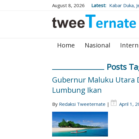
August 8, 2026
Latest:
Wafat Usai Be
Wujudkan "Mal
Tjoanda Luncu
Pengembang
Home
Nasional
Intern
Posts Ta
Gubernur Maluku Utara D
Lumbung Ikan
By
Redaksi Tweeternate
|
April 1, 