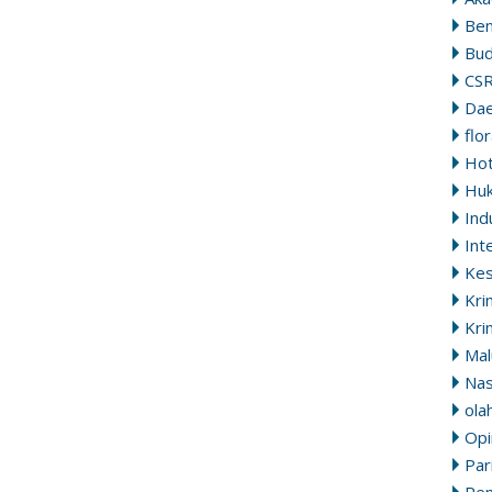
Ben
Bu
CS
Da
flo
Ho
Hu
Ind
Int
Ke
Kri
Kri
Mal
Nas
ola
Opi
Par
Pem