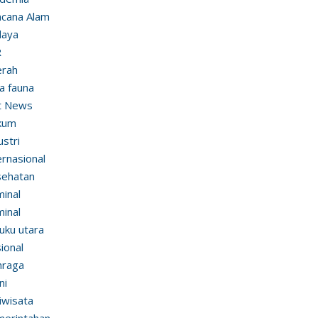
cana Alam
daya
R
erah
ra fauna
t News
kum
ustri
ernasional
sehatan
minal
minal
uku utara
ional
hraga
ni
iwisata
erintahan