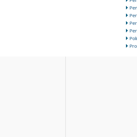
Pen
Per
Pe
Per
Poli
Pr