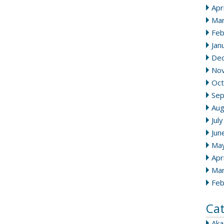
Apr
Mar
Feb
Jan
De
No
Oct
Se
Aug
Jul
Jun
Ma
Apr
Mar
Feb
Ca
Ak