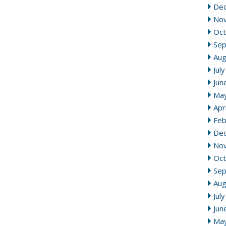
De
No
Oct
Se
Aug
Jul
Jun
Ma
Apr
Feb
De
No
Oct
Se
Aug
Jul
Jun
Ma