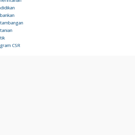
didikan
bankan
rtambangan
tanian
tik
ogram CSR