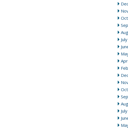
De
No
Oct
Se
Aug
Jul
Jun
Ma
Apr
Feb
De
No
Oct
Se
Aug
Jul
Jun
Ma