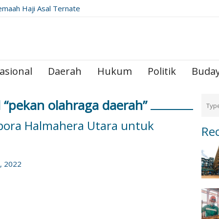
emaah Haji Asal Ternate
ribadah di Raudhah
asional
Daerah
Hukum
Politik
Buda
 “pekan olahraga daerah”
spora Halmahera Utara untuk
Re
, 2022