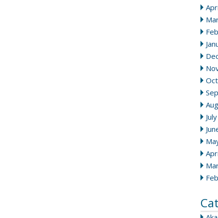
Apr
Mar
Feb
Jan
De
No
Oct
Se
Aug
Jul
Jun
Ma
Apr
Mar
Feb
Ca
Ak