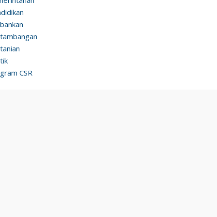
didikan
bankan
rtambangan
tanian
tik
ogram CSR