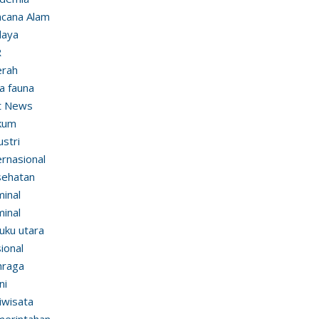
cana Alam
daya
R
erah
ra fauna
t News
kum
ustri
ernasional
sehatan
minal
minal
uku utara
ional
hraga
ni
iwisata
erintahan