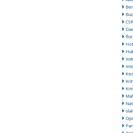
Ben
Bu
CS
Da
flo
Ho
Hu
Ind
Int
Ke
Kri
Kri
Mal
Nas
ola
Opi
Par
Pem