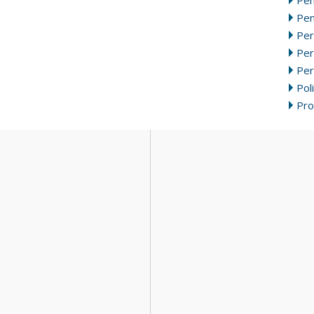
Pen
Per
Pe
Per
Poli
Pr