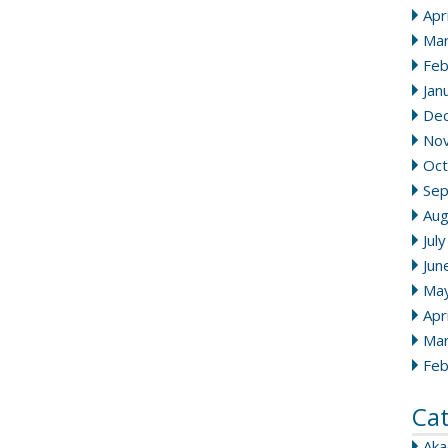
Apr
Mar
Feb
Jan
De
No
Oct
Se
Aug
Jul
Jun
Ma
Apr
Mar
Feb
Ca
Ak