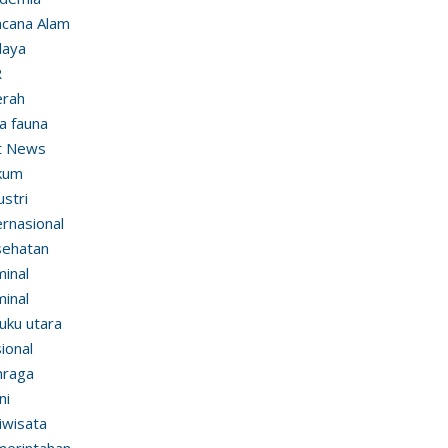
cana Alam
daya
R
erah
ra fauna
t News
kum
ustri
ernasional
sehatan
minal
minal
uku utara
ional
hraga
ni
iwisata
erintahan