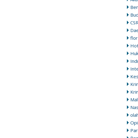
Ben
Bu
CS
Da
flo
Ho
Hu
Ind
Int
Ke
Kri
Kri
Mal
Nas
ola
Opi
Par
Pem