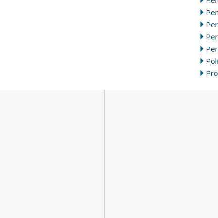
Pen
Per
Pe
Per
Poli
Pr