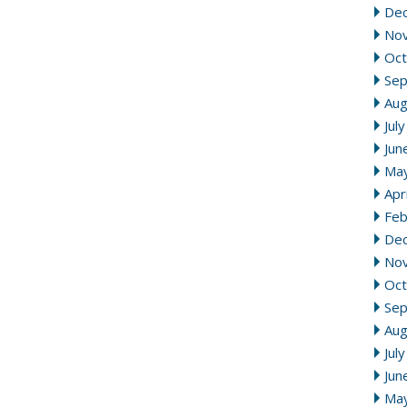
De
No
Oct
Se
Aug
Jul
Jun
Ma
Apr
Feb
De
No
Oct
Se
Aug
Jul
Jun
Ma