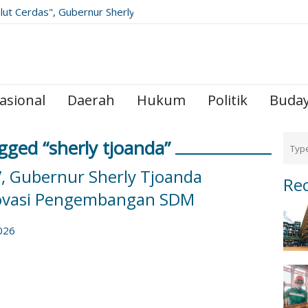
ut Cerdas", Gubernur Sherly
rkan Rangkaian Inovasi
an SDM
asional
Daerah
Hukum
Politik
Buda
gged “sherly tjoanda”
, Gubernur Sherly Tjoanda
Re
novasi Pengembangan SDM
026