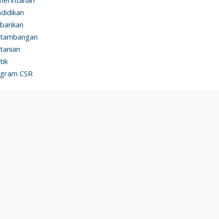
didikan
bankan
rtambangan
tanian
tik
ogram CSR