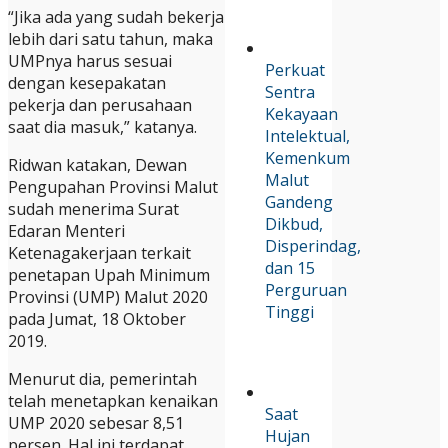
“Jika ada yang sudah bekerja
lebih dari satu tahun, maka
UMPnya harus sesuai
Perkuat
dengan kesepakatan
Sentra
pekerja dan perusahaan
Kekayaan
saat dia masuk,” katanya.
Intelektual,
Kemenkum
Ridwan katakan, Dewan
Malut
Pengupahan Provinsi Malut
Gandeng
sudah menerima Surat
Dikbud,
Edaran Menteri
Disperindag,
Ketenagakerjaan terkait
dan 15
penetapan Upah Minimum
Perguruan
Provinsi (UMP) Malut 2020
Tinggi
pada Jumat, 18 Oktober
2019.
Menurut dia, pemerintah
telah menetapkan kenaikan
Saat
UMP 2020 sebesar 8,51
Hujan
persen. Hal ini terdapat