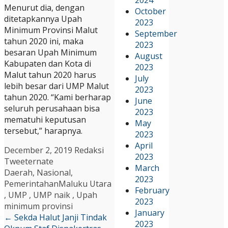
Menurut dia, dengan
October
ditetapkannya Upah
2023
Minimum Provinsi Malut
September
tahun 2020 ini, maka
2023
besaran Upah Minimum
August
Kabupaten dan Kota di
2023
Malut tahun 2020 harus
July
lebih besar dari UMP Malut
2023
tahun 2020. “Kami berharap
June
seluruh perusahaan bisa
2023
mematuhi keputusan
May
tersebut,” harapnya.
2023
April
December 2, 2019
Redaksi
2023
Tweeternate
March
Daerah
,
Nasional
,
2023
Pemerintahan
Maluku Utara
February
,
UMP
,
UMP naik
,
Upah
2023
minimum provinsi
January
←
Sekda Halut Janji Tindak
2023