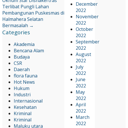
Oknum Staf Disnakertras
December
Terlibat Pungli
Lahan
2022
Pembangunan Puskesmas di
November
Halmahera Selatan
2022
Bermasalah
→
October
Categories
2022
September
Akademia
2022
Bencana Alam
August
Budaya
2022
CSR
July
Daerah
2022
flora fauna
June
Hot News
2022
Hukum
May
Industri
2022
Internasional
April
Kesehatan
2022
Kriminal
March
Kriminal
2022
Maluku utara