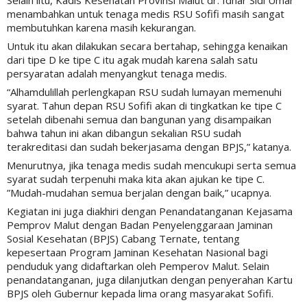
Selain iitu, Kadis Kesehatan Provinsi Malut dr. Idhar Sidi Umar
menambahkan untuk tenaga medis RSU Sofifi masih sangat
membutuhkan karena masih kekurangan.
Untuk itu akan dilakukan secara bertahap, sehingga kenaikan
dari tipe D ke tipe C itu agak mudah karena salah satu
persyaratan adalah menyangkut tenaga medis.
“Alhamdulillah perlengkapan RSU sudah lumayan memenuhi
syarat. Tahun depan RSU Sofifi akan di tingkatkan ke tipe C
setelah dibenahi semua dan bangunan yang disampaikan
bahwa tahun ini akan dibangun sekalian RSU sudah
terakreditasi dan sudah bekerjasama dengan BPJS,” katanya.
Menurutnya, jika tenaga medis sudah mencukupi serta semua
syarat sudah terpenuhi maka kita akan ajukan ke tipe C.
”Mudah-mudahan semua berjalan dengan baik,” ucapnya.
Kegiatan ini juga diakhiri dengan Penandatanganan Kejasama
Pemprov Malut dengan Badan Penyelenggaraan Jaminan
Sosial Kesehatan (BPJS) Cabang Ternate, tentang
kepesertaan Program Jaminan Kesehatan Nasional bagi
penduduk yang didaftarkan oleh Pemperov Malut. Selain
penandatanganan, juga dilanjutkan dengan penyerahan Kartu
BPJS oleh Gubernur kepada lima orang masyarakat Sofifi.