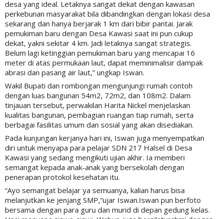
desa yang ideal. Letaknya sangat dekat dengan kawasan
perkebunan masyarakat bila dibandingkan dengan lokasi desa
sekarang dan hanya berjarak 1 km dari bibir pantai. Jarak
pemukiman baru dengan Desa Kawasi saat ini pun cukup
dekat, yakni sekitar 4 km. Jadi letaknya sangat strategis.
Belum lagi ketinggian pemukiman baru yang mencapai 16
meter di atas permukaan laut, dapat meminimalisir dampak
abrasi dan pasang air laut,” ungkap Iswan.
Wakil Bupati dan rombongan mengunjungi rumah contoh
dengan luas bangunan 54m2, 72m2, dan 108m2. Dalam
tinjauan tersebut, perwakilan Harita Nickel menjelaskan
kualitas bangunan, pembagian ruangan tiap rumah, serta
berbagai fasilitas umum dan sosial yang akan disediakan.
Pada kunjungan kerjanya hari ini, Iswan juga menyempatkan
diri untuk menyapa para pelajar SDN 217 Halsel di Desa
Kawasi yang sedang mengikuti ujian akhir. Ia memberi
semangat kepada anak-anak yang bersekolah dengan
penerapan protokol kesehatan itu.
“Ayo semangat belajar ya semuanya, kalian harus bisa
melanjutkan ke jenjang SMP,”ujar Iswan.Iswan pun berfoto
bersama dengan para guru dan murid di depan gedung kelas.