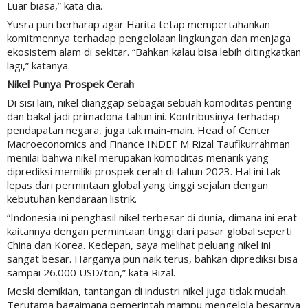
Luar biasa,” kata dia.
Yusra pun berharap agar Harita tetap mempertahankan
komitmennya terhadap pengelolaan lingkungan dan menjaga
ekosistem alam di sekitar. “Bahkan kalau bisa lebih ditingkatkan
lagi,” katanya.
Nikel Punya Prospek Cerah
Di sisi lain, nikel dianggap sebagai sebuah komoditas penting
dan bakal jadi primadona tahun ini. Kontribusinya terhadap
pendapatan negara, juga tak main-main. Head of Center
Macroeconomics and Finance INDEF M Rizal Taufikurrahman
menilai bahwa nikel merupakan komoditas menarik yang
diprediksi memiliki prospek cerah di tahun 2023. Hal ini tak
lepas dari permintaan global yang tinggi sejalan dengan
kebutuhan kendaraan listrik.
“Indonesia ini penghasil nikel terbesar di dunia, dimana ini erat
kaitannya dengan permintaan tinggi dari pasar global seperti
China dan Korea. Kedepan, saya melihat peluang nikel ini
sangat besar. Harganya pun naik terus, bahkan diprediksi bisa
sampai 26.000 USD/ton,” kata Rizal.
Meski demikian, tantangan di industri nikel juga tidak mudah.
Terutama bagaimana pemerintah mampu mengelola besarnya