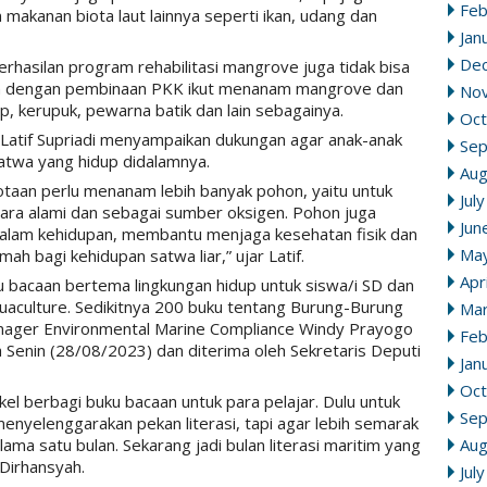
Feb
makanan biota laut lainnya seperti ikan, udang dan
Jan
De
rhasilan program rehabilitasi mangrove juga tidak bisa
ayan dengan pembinaan PKK ikut menanam mangrove dan
No
, kerupuk, pewarna batik dan lain sebagainya.
Oct
 Latif Supriadi menyampaikan dukungan agar anak-anak
Se
satwa yang hidup didalamnya.
Aug
otaan perlu menanam lebih banyak pohon, yaitu untuk
Jul
dara alami dan sebagai sumber oksigen. Pohon juga
Jun
alam kehidupan, membantu menjaga kesehatan fisik dan
Ma
ah bagi kehidupan satwa liar,” ujar Latif.
Apr
u bacaan bertema lingkungan hidup untuk siswa/i SD dan
uaculture. Sedikitnya 200 buku tentang Burung-Burung
Mar
anager Environmental Marine Compliance Windy Prayogo
Feb
Senin (28/08/2023) dan diterima oleh Sekretaris Deputi
Jan
Oct
kel berbagi buku bacaan untuk para pelajar. Dulu untuk
Se
nyelenggarakan pekan literasi, tapi agar lebih semarak
Aug
elama satu bulan. Sekarang jadi bulan literasi maritim yang
Dirhansyah.
Jul