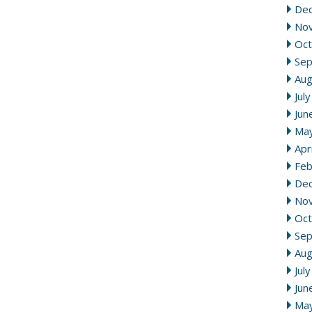
De
No
Oct
Se
Aug
Jul
Jun
Ma
Apr
Feb
De
No
Oct
Se
Aug
Jul
Jun
Ma