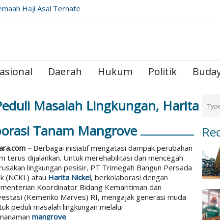
emaah Haji Asal Ternate
ribadah di Raudhah
asional
Daerah
Hukum
Politik
Buda
eduli Masalah Lingkungan, Harita
aborasi Tanam Mangrove
Re
ara.com –
Berbagai inisiatif mengatasi dampak perubahan
lim terus dijalankan. Untuk merehabilitasi dan mencegah
rusakan lingkungan pesisir, PT Trimegah Bangun Persada
k (NCKL) atau
Harita Nickel
, berkolaborasi dengan
menterian Koordinator Bidang Kemaritiman dan
vestasi (Kemenko Marves) RI, mengajak generasi muda
tuk peduli masalah lingkungan melalui
enanaman
mangrove
.