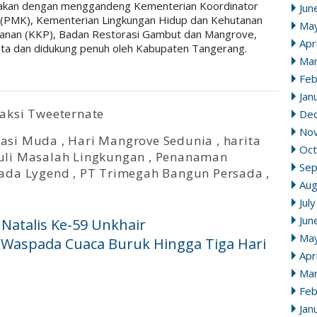
ksanakan dengan menggandeng Kementerian Koordinator
Jun
PMK), Kementerian Lingkungan Hidup dan Kehutanan
Ma
kanan (KKP), Badan Restorasi Gambut dan Mangrove,
Apr
ta dan didukung penuh oleh Kabupaten Tangerang.
Mar
Feb
Jan
aksi Tweeternate
De
No
rasi Muda
,
Hari Mangrove Sedunia
,
harita
Oct
uli Masalah Lingkungan
,
Penanaman
Se
ada Lygend
,
PT Trimegah Bangun Persada
,
Aug
Jul
Jun
 Natalis Ke-59 Unkhair
Ma
 Waspada Cuaca Buruk Hingga Tiga Hari
Apr
Mar
Feb
Jan