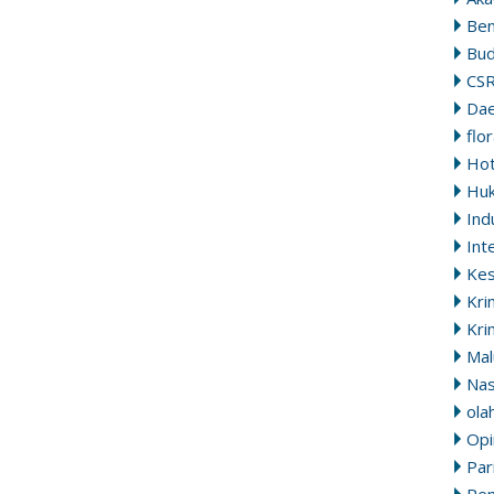
Ben
Bu
CS
Da
flo
Ho
Hu
Ind
Int
Ke
Kri
Kri
Mal
Nas
ola
Opi
Par
Pem