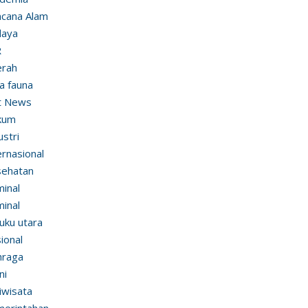
cana Alam
daya
R
erah
ra fauna
t News
kum
ustri
ernasional
sehatan
minal
minal
uku utara
ional
hraga
ni
iwisata
erintahan