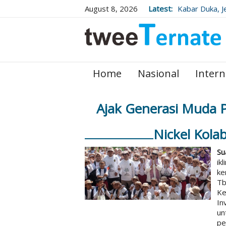
August 8, 2026
Latest:
Kabar Duka, J
Wafat Usai Be
Home
Nasional
Intern
Ajak Generasi Muda P
Nickel Kol
Su
ik
ke
Tb
Ke
In
un
p