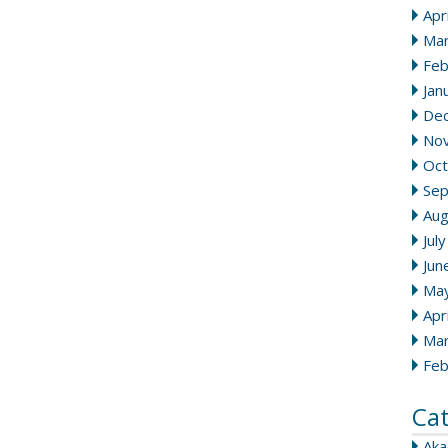
Apr
Mar
Feb
Jan
De
No
Oct
Se
Aug
Jul
Jun
Ma
Apr
Mar
Feb
Ca
Ak