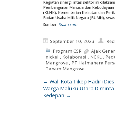
Kegiatan sinergi lintas sektor ini dila
Pembangunan Manusia dan Kebudayaan (
(KLHK), Kementerian Kelautan dan Peri
Badan Usaha Milik Negara (BUMN), swas
Sumber:
Suara.com
September 10, 2023
Red
Program CSR
Ajak Gene
nickel
,
Kolaborasi
,
NCKL
,
Ped
Mangrove
,
PT Halmahera Pers
Tanam Mangrove
←
Wali Kota Tikep Hadiri Dies
Warga Maluku Utara Diminta
Kedepan
→