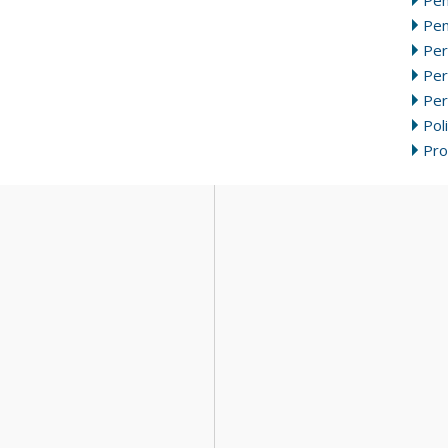
Pen
Per
Pe
Per
Poli
Pr