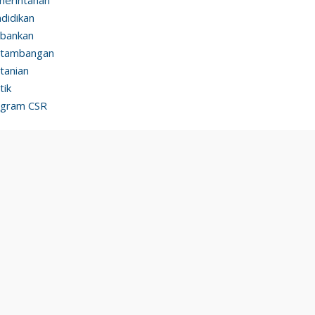
didikan
bankan
rtambangan
tanian
tik
ogram CSR