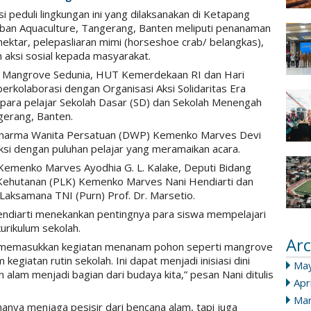
si peduli lingkungan ini yang dilaksanakan di Ketapang
ban Aquaculture, Tangerang, Banten meliputi penanaman
hektar, pelepasliaran mimi (horseshoe crab/ belangkas),
 aksi sosial kepada masyarakat.
i Mangrove Sedunia, HUT Kemerdekaan RI dan Hari
 berkolaborasi dengan Organisasi Aksi Solidaritas Era
para pelajar Sekolah Dasar (SD) dan Sekolah Menengah
erang, Banten.
Dharma Wanita Persatuan (DWP) Kemenko Marves Devi
aksi dengan puluhan pelajar yang meramaikan acara.
is Kemenko Marves Ayodhia G. L. Kalake, Deputi Bidang
 Kehutanan (PLK) Kemenko Marves Nani Hendiarti dan
aksamana TNI (Purn) Prof. Dr. Marsetio.
ndiarti menekankan pentingnya para siswa mempelajari
kurikulum sekolah.
Arc
olah memasukkan kegiatan menanam pohon seperti mangrove
egiatan rutin sekolah. Ini dapat menjadi inisiasi dini
Ma
 alam menjadi bagian dari budaya kita,” pesan Nani ditulis
Apr
Mar
anya menjaga pesisir dari bencana alam, tapi juga