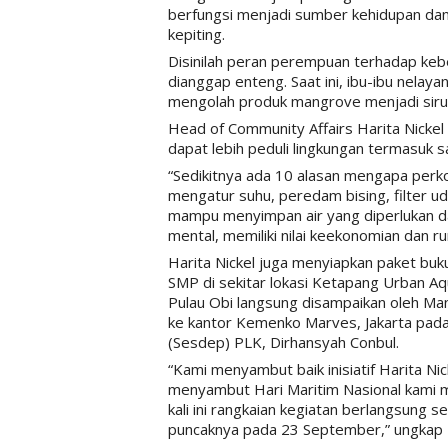
berfungsi menjadi sumber kehidupan dan 
kepiting.
Disinilah peran perempuan terhadap kebe
dianggap enteng. Saat ini, ibu-ibu nel
mengolah produk mangrove menjadi sirup
Head of Community Affairs Harita Nickel
dapat lebih peduli lingkungan termasuk 
“Sedikitnya ada 10 alasan mengapa perk
mengatur suhu, peredam bising, filter u
mampu menyimpan air yang diperlukan d
mental, memiliki nilai keekonomian dan rum
Harita Nickel juga menyiapkan paket buk
SMP di sekitar lokasi Ketapang Urban Aq
Pulau Obi langsung disampaikan oleh M
ke kantor Kemenko Marves, Jakarta pada 
(Sesdep) PLK, Dirhansyah Conbul.
“Kami menyambut baik inisiatif Harita Nic
menyambut Hari Maritim Nasional kami me
kali ini rangkaian kegiatan berlangsung s
puncaknya pada 23 September,” ungkap 