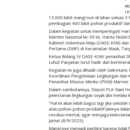
Ak
Ur
15.000 bibit mangrove di lahan seluas 3 
pembagian 400 bibit pohon produktif dan
Dalam kegiatan untuk memperingati Har
Maritim Nasional ke-59 ini, Harita Nickel
Kabinet Indonesia Maju (OASE-KIM) dan 
Pertama (SMP) di Kecamatan Mauk, Tang
Ketua Bidang IV OASE-KIM/ penasihat 
Luhut Panjaitan turut hadir dan berinter
Kegiatan ini juga dihadiri oleh Sekretar
Koordinasi Pengelolaan Lingkungan dan
Penasihat Khusus Menko (PKM) Marves L
Dalam sambutannya, Deputi PLK Nani He
pelestarian lingkungan sejak dini melalui 
“Hal ini akan lebih bagus lagi jika sek
atau pohon-pohon produktif lainnya dalam k
revolusi mental, agar menjaga kelestarian
Jumat (8/9/2023).
Mangrove menjadi penting karena tidak h