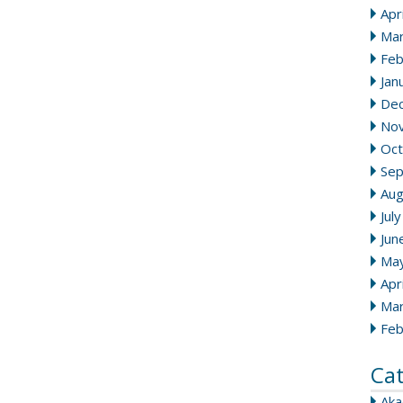
Apr
Mar
Feb
Jan
De
No
Oct
Se
Aug
Jul
Jun
Ma
Apr
Mar
Feb
Ca
Ak