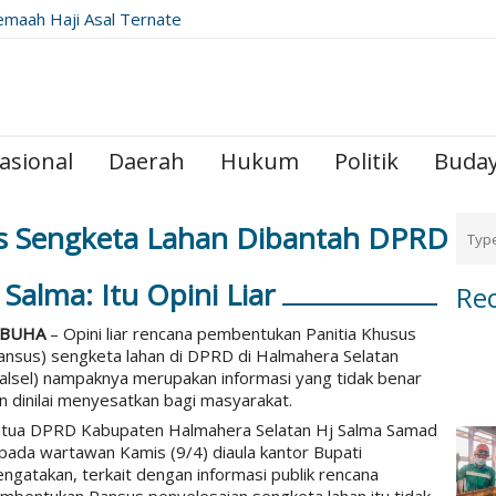
emaah Haji Asal Ternate
ribadah di Raudhah
asional
Daerah
Hukum
Politik
Buda
 Sengketa Lahan Dibantah DPRD
 Salma: Itu Opini Liar
Re
ABUHA
– Opini liar rencana pembentukan Panitia Khusus
ansus) sengketa lahan di DPRD di Halmahera Selatan
alsel) nampaknya merupakan informasi yang tidak benar
n dinilai menyesatkan bagi masyarakat.
tua DPRD Kabupaten Halmahera Selatan Hj Salma Samad
pada wartawan Kamis (9/4) diaula kantor Bupati
ngatakan, terkait dengan informasi publik rencana