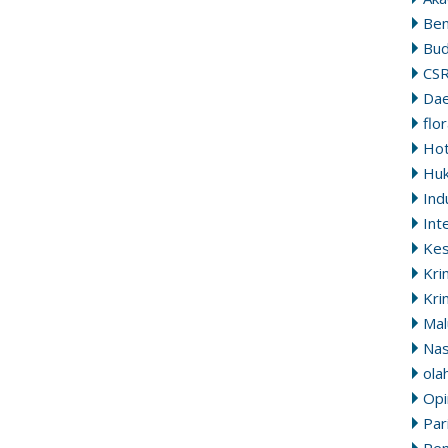
Ben
Bu
CS
Da
flo
Ho
Hu
Ind
Int
Ke
Kri
Kri
Mal
Nas
ola
Opi
Par
Pem