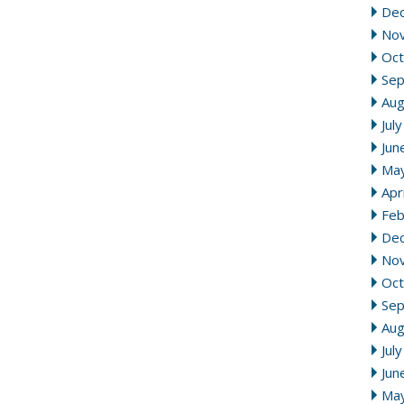
De
No
Oct
Se
Aug
Jul
Jun
Ma
Apr
Feb
De
No
Oct
Se
Aug
Jul
Jun
Ma