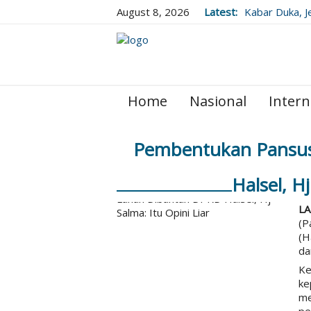
August 8, 2026
Latest:
Kabar Duka, J
Wafat Usai Be
Home
Nasional
Intern
Pembentukan Pansus
Halsel, Hj
L
(P
(H
da
Ke
ke
me