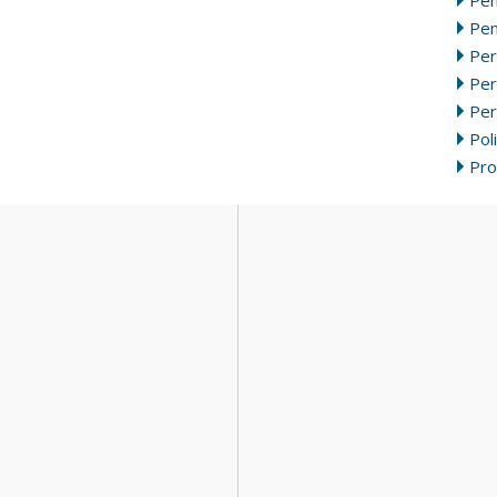
Pen
Per
Pe
Per
Poli
Pr