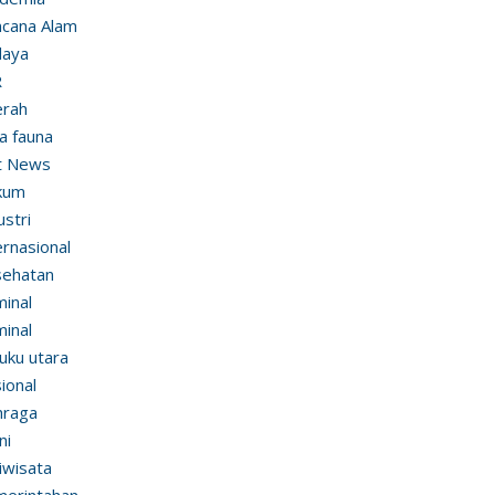
cana Alam
daya
R
erah
ra fauna
t News
kum
ustri
ernasional
sehatan
minal
minal
uku utara
ional
hraga
ni
iwisata
erintahan