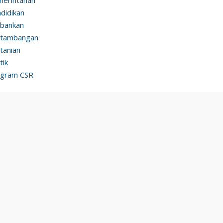
didikan
bankan
rtambangan
tanian
tik
ogram CSR