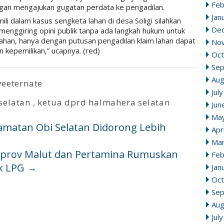
Feb
gan mengajukan gugatan perdata ke pengadilan.
Jan
ili dalam kasus sengketa lahan di desa Soligi silahkan
De
enggiring opini publik tanpa ada langkah hukum untuk
lahan, hanya dengan putusan pengadilan klaim lahan dapat
No
 kepemilikan,” ucapnya. (red)
Oct
Se
Aug
eeternate
Jul
selatan
,
ketua dprd halmahera selatan
Jun
Ma
camatan Obi Selatan Didorong Lebih
Apr
Mar
mprov Malut dan Pertamina Rumuskan
Feb
ok LPG
→
Jan
Oct
Se
Aug
Jul