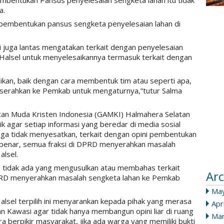
mbentukan Pansus penyelesaian sengketa lahan itu tidak
a.
pembentukan pansus sengketa penyelesaian lahan di
ini juga lantas mengatakan terkait dengan penyelesaian
Halsel untuk menyelesaikannya termasuk terkait dengan
kan, baik dengan cara membentuk tim atau seperti apa,
diserahkan ke Pemkab untuk mengaturnya,”tutur Salma
tan Muda Kristen Indonesia (GAMKI) Halmahera Selatan
 agar setiap informasi yang beredar di media sosial
gga tidak menyesatkan, terkait dengan opini pembentukan
 benar, semua fraksi di DPRD menyerahkan masalah
alsel.
RD tidak ada yang mengusulkan atau membahas terkait
Arc
D menyerahkan masalah sengketa lahan ke Pemkab
Ma
 Halsel terpilih ini menyarankan kepada pihak yang merasa
Apr
dan Kawasi agar tidak hanya membangun opini liar di ruang
Mar
 berpikir masyarakat, jika ada warga yang memiliki bukti