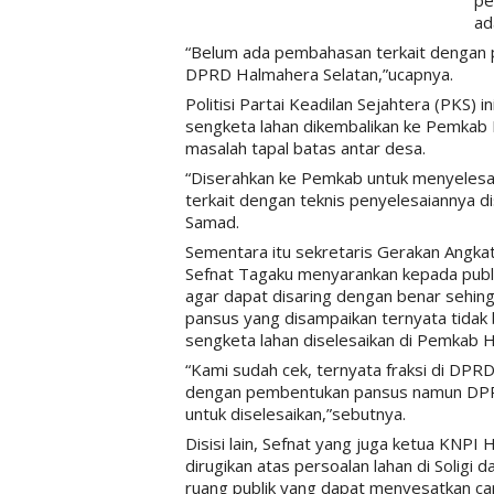
pe
ad
“Belum ada pembahasan terkait dengan 
DPRD Halmahera Selatan,”ucapnya.
Politisi Partai Keadilan Sejahtera (PKS) 
sengketa lahan dikembalikan ke Pemkab 
masalah tapal batas antar desa.
“Diserahkan ke Pemkab untuk menyelesai
terkait dengan teknis penyelesaiannya 
Samad.
Sementara itu sekretaris Gerakan Angka
Sefnat Tagaku menyarankan kepada publik
agar dapat disaring dengan benar sehin
pansus yang disampaikan ternyata tidak
sengketa lahan diselesaikan di Pemkab H
“Kami sudah cek, ternyata fraksi di DP
dengan pembentukan pansus namun DPR
untuk diselesaikan,”sebutnya.
Disisi lain, Sefnat yang juga ketua KNPI
dirugikan atas persoalan lahan di Soligi 
ruang publik yang dapat menyesatkan cara