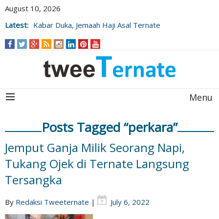
August 10, 2026
Kabar Duka, Jemaah Haji Asal Ternate
Latest:
Wafat Usai Beribadah di Raudhah
Wujudkan "Malut Cerdas", Gubernur Sherly
Tjoanda Luncurkan Rangkaian Inovasi
Pengembangan SDM
Menu
Posts Tagged “perkara”
Jemput Ganja Milik Seorang Napi,
Tukang Ojek di Ternate Langsung
Tersangka
By
Redaksi Tweeternate
|
July 6, 2022