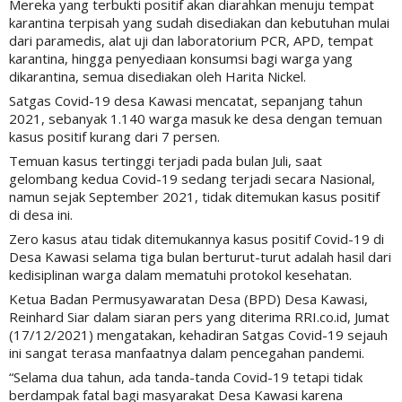
Mereka yang terbukti positif akan diarahkan menuju tempat
karantina terpisah yang sudah disediakan dan kebutuhan mulai
dari paramedis, alat uji dan laboratorium PCR, APD, tempat
karantina, hingga penyediaan konsumsi bagi warga yang
dikarantina, semua disediakan oleh Harita Nickel.
Satgas Covid-19 desa Kawasi mencatat, sepanjang tahun
2021, sebanyak 1.140 warga masuk ke desa dengan temuan
kasus positif kurang dari 7 persen.
Temuan kasus tertinggi terjadi pada bulan Juli, saat
gelombang kedua Covid-19 sedang terjadi secara Nasional,
namun sejak September 2021, tidak ditemukan kasus positif
di desa ini.
Zero kasus atau tidak ditemukannya kasus positif Covid-19 di
Desa Kawasi selama tiga bulan berturut-turut adalah hasil dari
kedisiplinan warga dalam mematuhi protokol kesehatan.
Ketua Badan Permusyawaratan Desa (BPD) Desa Kawasi,
Reinhard Siar dalam siaran pers yang diterima RRI.co.id, Jumat
(17/12/2021) mengatakan, kehadiran Satgas Covid-19 sejauh
ini sangat terasa manfaatnya dalam pencegahan pandemi.
“Selama dua tahun, ada tanda-tanda Covid-19 tetapi tidak
berdampak fatal bagi masyarakat Desa Kawasi karena