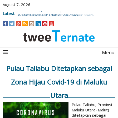
August 7, 2026
Kabar Duka, Jemaah Haji Asal Ternate
Latest:
Wafat Usai Beribadah di Raudhah
Wujudkan "Malut Cerdas", Gubernur Sherly
Tjoanda Luncurkan Rangkaian Inovasi
Pengembangan SDM
Menu
Pulau Taliabu Ditetapkan sebagai
Zona Hijau Covid-19 di Maluku
Utara
Pulau Taliabu, Provinsi
Maluku Utara (Malut)
ditetapkan sebagai