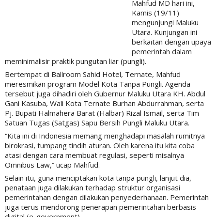
Mahfud MD hari ini,
Kamis (19/11)
mengunjungi Maluku
Utara. Kunjungan ini
berkaitan dengan upaya
pemerintah dalam
meminimalisir praktik pungutan liar (pungli).
Bertempat di Ballroom Sahid Hotel, Ternate, Mahfud
meresmikan program Model Kota Tanpa Pungli. Agenda
tersebut juga dihadiri oleh Gubernur Maluku Utara KH. Abdul
Gani Kasuba, Wali Kota Ternate Burhan Abdurrahman, serta
Pj. Bupati Halmahera Barat (Halbar) Rizal Ismail, serta Tim
Satuan Tugas (Satgas) Sapu Bersih Pungli Maluku Utara.
“Kita ini di Indonesia memang menghadapi masalah rumitnya
birokrasi, tumpang tindih aturan. Oleh karena itu kita coba
atasi dengan cara membuat regulasi, seperti misalnya
Omnibus Law,” ucap Mahfud.
Selain itu, guna menciptakan kota tanpa pungli, lanjut dia,
penataan juga dilakukan terhadap struktur organisasi
pemerintahan dengan dilakukan penyederhanaan. Pemerintah
juga terus mendorong penerapan pemerintahan berbasis
digital (e-government).